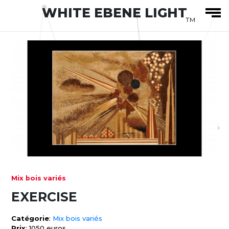
WHITE EBENE LIGHT
™
Mix bois variés
EXERCISE
Catégorie
:
Mix bois variés
Prix
: 1050 euros