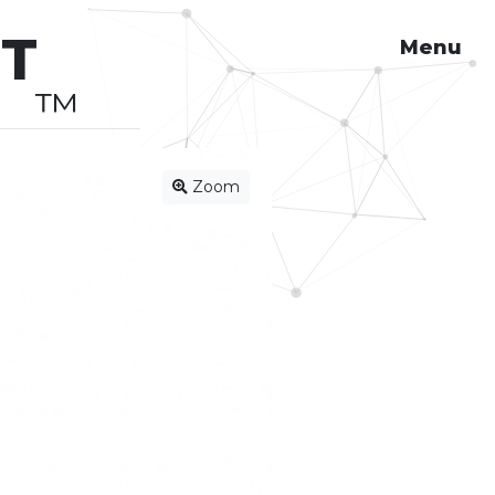
HT
Menu
™
Zoom