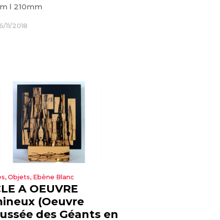
m l 210mm
6/11/2018
s, Objets, Ebène Blanc
LE A OEUVRE
ineux (Oeuvre
ussée des Géants en