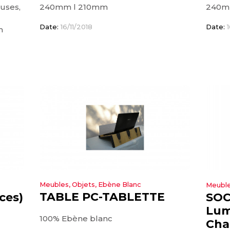
uses,
240mm l 210mm
240m
Date:
16/11/2018
Date:
1
m
Meubles, Objets, Ebène Blanc
Meuble
TABLE PC-TABLETTE
ces)
SOC
Lum
100% Ebène blanc
Cha