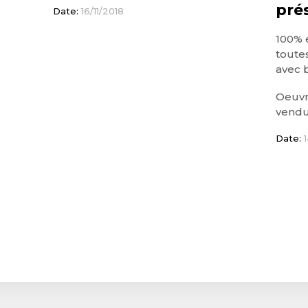
pré
Date:
16/11/2018
100% 
toute
avec 
Oeuvr
vendu
Date:
1