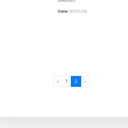
300mm
Date:
16/11/2018
‹
1
2
›