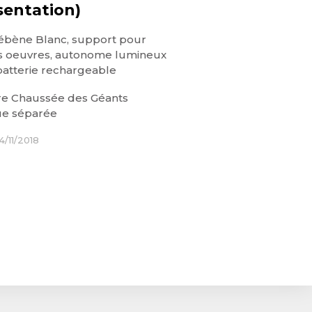
sentation)
ébène Blanc, support pour
s oeuvres, autonome lumineux
batterie rechargeable
e Chaussée des Géants
e séparée
4/11/2018